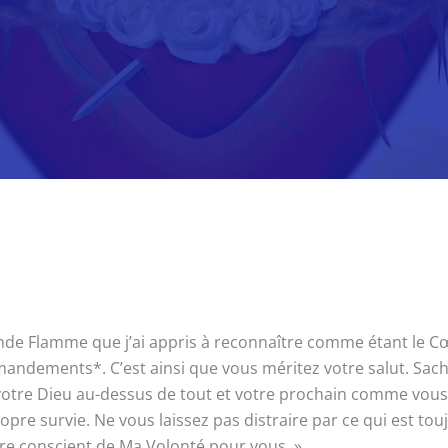
de Flamme que j’ai appris à reconnaître comme étant le Cœur 
ndements*. C’est ainsi que vous méritez votre salut. Sache
tre Dieu au-dessus de tout et votre prochain comme vou
opre survie. Ne vous laissez pas distraire par ce qui est to
être conscient de Ma Volonté pour vous. »