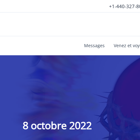
Aller
+1-440-327-8
au
contenu
Messages
Venez et vo
8 octobre 2022