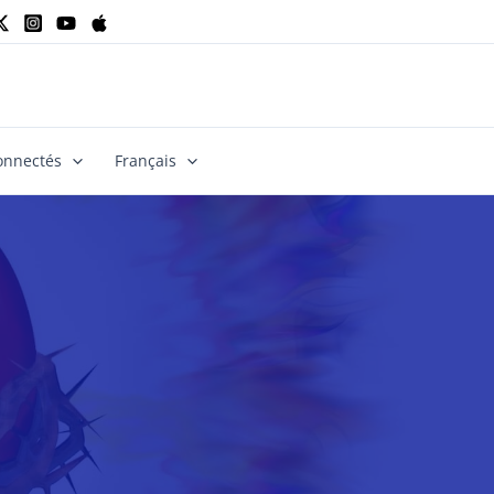
onnectés
Français