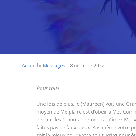
Accueil
»
Messages
»
8 octobre 2022
Pour tous
Une fois de plus, je (Maureen) vois une Gran
moyen de Me plaire est d’obéir à Mes Comma
de tous les Commandements – Aimez-Moi vo
faites pas de faux dieux. Pas même votre pr
soit le mieux pour votre salut. Priez pour 