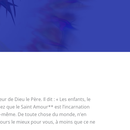
de Dieu le Père. Il dit : « Les enfants, le
z que le Saint Amour** est l’incarnation
s-même. De toute chose du monde, n’en
ujours le mieux pour vous, à moins que ce ne