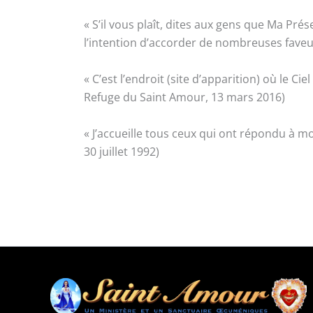
« S’il vous plaît, dites aux gens que Ma Prés
l’intention d’accorder de nombreuses faveu
« C’est l’endroit (site d’apparition) où le Ci
Refuge du Saint Amour, 13 mars 2016)
« J’accueille tous ceux qui ont répondu à m
30 juillet 1992)