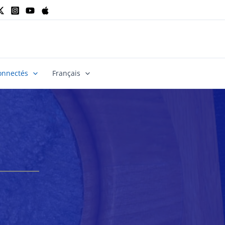
onnectés
Français