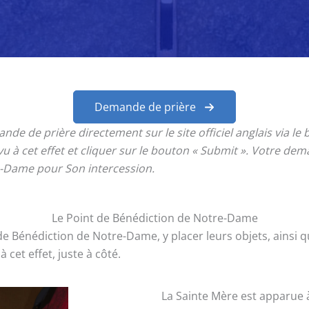
Demande de prière
de de prière directement sur le site officiel anglais via le
 à cet effet et cliquer sur le bouton « Submit ». Votre dema
e-Dame pour Son intercession.
Le Point de Bénédiction de Notre-Dame
t de Bénédiction de Notre-Dame, y placer leurs objets, ainsi
 cet effet, juste à côté.
La Sainte Mère est apparue