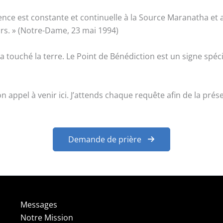
ence est constante et continuelle à la Source Maranatha et au
rs. » (Notre-Dame, 23 mai 1994)
el a touché la terre. Le Point de Bénédiction est un signe spéc
on appel à venir ici. J’attends chaque requête afin de la pr
Demande de prière
Messages
Notre Mission