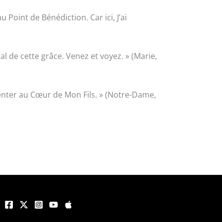
 Point de Bénédiction. Car ici, J’ai
ial de cette grâce. Venez et voyez. » (Marie,
ésenter au Cœur de Mon Fils. » (Notre-Dame,