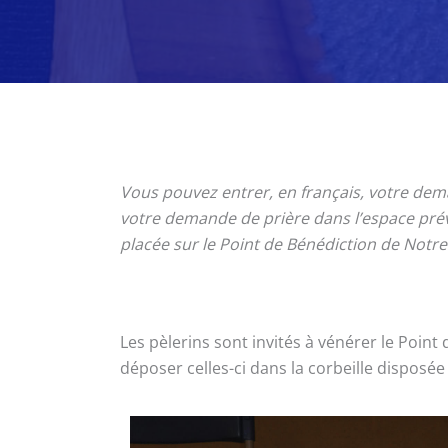
Vous pouvez entrer, en français, votre deman
votre demande de prière dans l’espace prévu
placée sur le Point de Bénédiction de Notr
Les pèlerins sont invités à vénérer le Poin
déposer celles-ci dans la corbeille disposée à