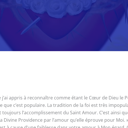
ai appris à reconnaître comme étant le Cœur de Dieu le Père.
 que c’est populaire. La tradition de la foi est très impopul
nt toujours l’accomplissement du Saint Amour. C’est ainsi q
a Divine Providence par l’amour qu’elle éprouve pour Moi. 
’est à cause d’une faiblesse dans votre amour à Mon égard. C