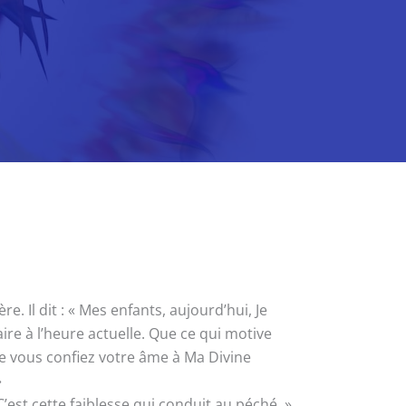
 Il dit : « Mes enfants, aujourd’hui, Je
aire à l’heure actuelle. Que ce qui motive
ue vous confiez votre âme à Ma Divine
»
’est cette faiblesse qui conduit au péché. »