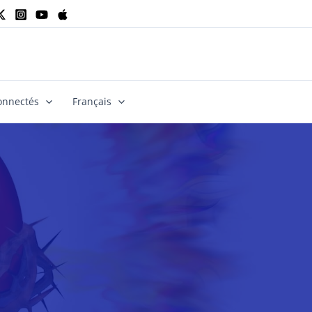
onnectés
Français