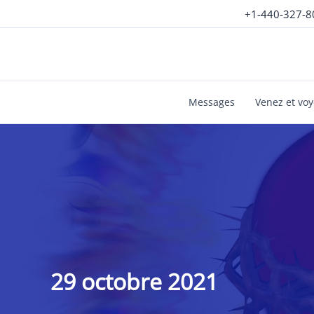
Aller
+1-440-327-8
au
contenu
Messages
Venez et vo
29 octobre 2021