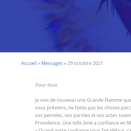
Accueil
»
Messages
»
29 octobre 2021
Pour tous
Je vois de nouveau une Grande Flamme que j’
vous préviens, ne faites pas les choses parce
vos pensées, vos paroles et vos actes soie
Providence. Une telle âme a confiance en M
« Quand votre confiance vous fait défaut, c