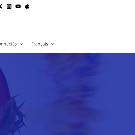
onnectés
Français