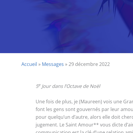
Accueil
»
Messages
»
29 décembre 2022
e
5
Jour dans l’Octave de Noël
Une fois de plus, je (Maureen) vois une Gra
font les gens sont gouvernés par leur am
pour quelqu’un d’autre, alors elle doit cher
jugement. Le Saint Amour** vous dicte d’aim
communication est la clé d’une relation ami