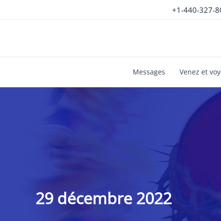
Aller
+1-440-327-8
au
contenu
Messages
Venez et vo
29 décembre 2022