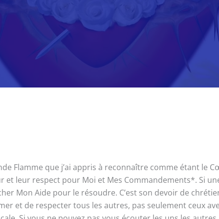
nde Flamme que j’ai appris à reconnaître comme étant le Cœur
our et leur respect pour Moi et Mes Commandements*. Si u
cher Mon Aide pour le résoudre. C’est son devoir de chrétien
er et de respecter tous les autres, pas seulement ceux ave
cale. Si vous ne pouvez pas vous écouter les uns les autres,