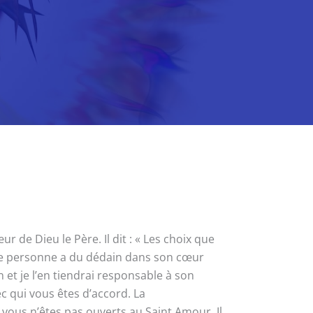
 de Dieu le Père. Il dit : « Les choix que
ne personne a du dédain dans son cœur
 et je l’en tiendrai responsable à son
c qui vous êtes d’accord. La
 vous n’êtes pas ouverts au Saint Amour. Il