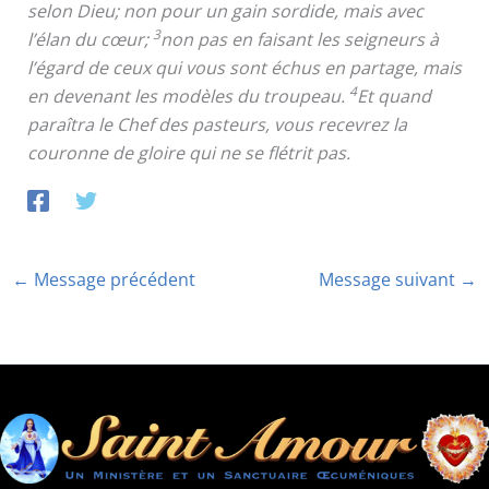
selon Dieu; non pour un gain sordide, mais avec
3
l’élan du cœur;
non pas en faisant les seigneurs à
l’égard de ceux qui vous sont échus en partage, mais
4
en devenant les modèles du troupeau.
Et quand
paraîtra le Chef des pasteurs, vous recevrez la
couronne de gloire qui ne se flétrit pas.
←
Message précédent
Message suivant
→