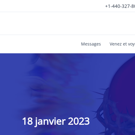
Aller
+1-440-327-8
au
contenu
Messages
Venez et vo
18 janvier 2023