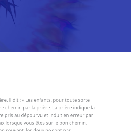
 Il dit : « Les enfants, pour toute sorte
e chemin par la prière. La prière indique la
être pris au dépourvu et induit en erreur par
ix lorsque vous êtes sur le bon chemin.
ien souvent, les deux ne sont pas