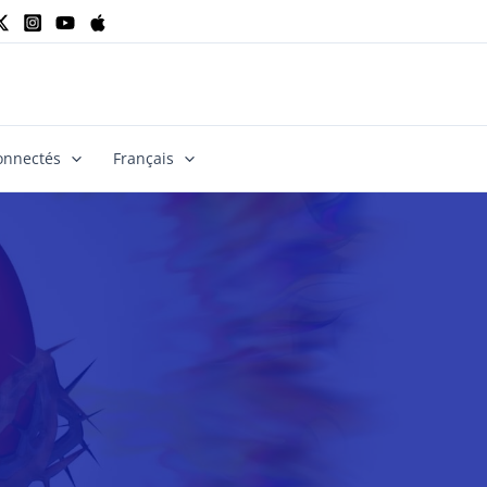
onnectés
Français