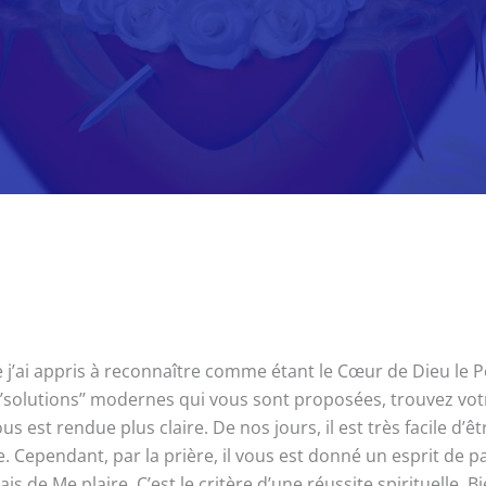
ai appris à reconnaître comme étant le Cœur de Dieu le Père.
’solutions’’ modernes qui vous sont proposées, trouvez votr
us est rendue plus claire. De nos jours, il est très facile d’
Cependant, par la prière, il vous est donné un esprit de pa
 de Me plaire. C’est le critère d’une réussite spirituelle. B