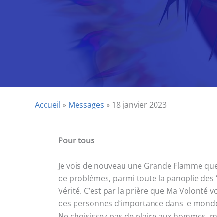
Accueil
»
Messages
»
18 janvier 2023
Pour tous
Je vois de nouveau une Grande Flamme que j’
de problèmes, parmi toute la panoplie des ‘
Vérité. C’est par la prière que Ma Volonté vo
des personnes d’importance dans le monde. 
Ne choisissez pas de plaire aux hommes, mais