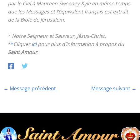
par le Ciel à Maureen Sweeney-Kyle en même temps
que les Messages et l’équivalent français est extrait
de la Bible de Jérusalem.
* Notre Seigneur et Sauveur, Jésus-Christ.
*
*
Cliquer
ici
pour plus d’information à propos du
Saint Amour
.
←
Message précédent
Message suivant
→