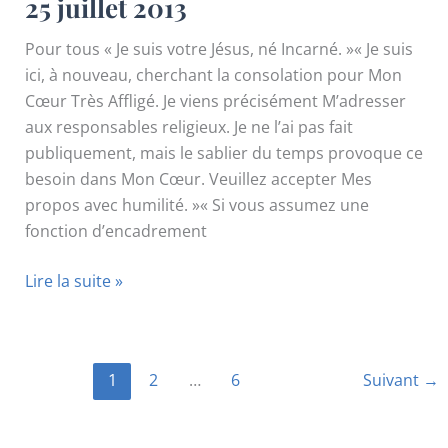
25 juillet 2013
Pour tous « Je suis votre Jésus, né Incarné. »« Je suis
ici, à nouveau, cherchant la consolation pour Mon
Cœur Très Affligé. Je viens précisément M’adresser
aux responsables religieux. Je ne l’ai pas fait
publiquement, mais le sablier du temps provoque ce
besoin dans Mon Cœur. Veuillez accepter Mes
propos avec humilité. »« Si vous assumez une
fonction d’encadrement
25
Lire la suite »
juillet
2013
1
2
…
6
Suivant
→