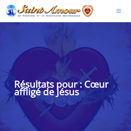
Aller
au
contenu
Cœur
affligé de Jésus