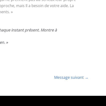
approche, mais Il a besoin de votre aide. La
nents. »
chaque instant présent. Montre à
en. »
Message suivant
→