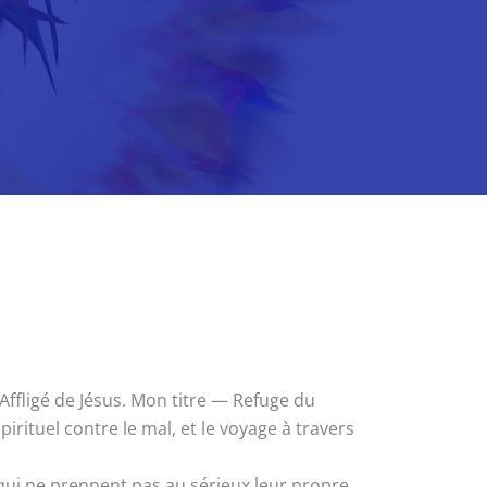
Affligé de Jésus. Mon titre — Refuge du
rituel contre le mal, et le voyage à travers
 qui ne prennent pas au sérieux leur propre