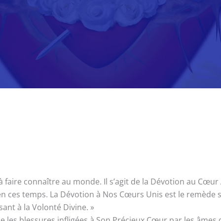
 faire connaître au monde. Il s’agit de la Dévotion au Cœur 
n ces temps. La Dévotion à Nos Cœurs Unis est le remède spi
ant à la Volonté Divine. »
e les blessures infligées à Son Précieux Cœur par les âmes