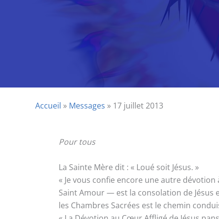
Accueil
»
Messages
»
17 juillet 2013
Pour tous
La Sainte Mère dit : « Loué soit Jésus. »
« Je vous confie encore une autre dévotion à
Saint Amour — est la consolation de Jésus e
les Chambres Sacrées est le chemin conduis
« La Dévotion au Cœur Affligé de Jésus pans