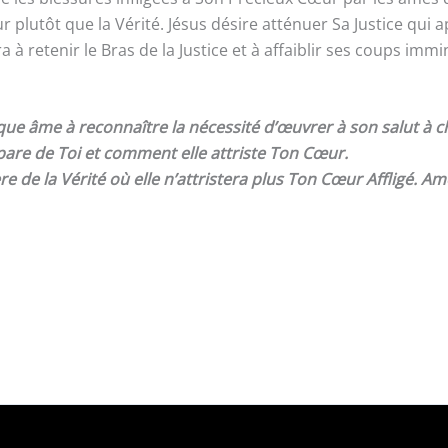
r plutôt que la Vérité. Jésus désire atténuer Sa Justice qui 
à retenir le Bras de la Justice et à affaiblir ses coups immi
aque âme à reconnaître la nécessité d’œuvrer à son salut à 
re de Toi et comment elle attriste Ton Cœur.
 de la Vérité où elle n’attristera plus Ton Cœur Affligé. Am