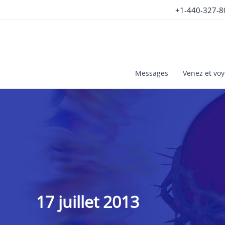
Aller
+1-440-327-8
au
contenu
Messages
Venez et vo
17 juillet 2013