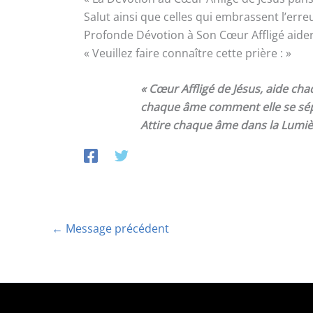
Salut ainsi que celles qui embrassent l’erreu
Profonde Dévotion à Son Cœur Affligé aidera 
« Veuillez faire connaître cette prière : »
« Cœur Affligé de Jésus, aide ch
chaque âme comment elle se sépa
Attire chaque âme dans la Lumière
←
Message précédent