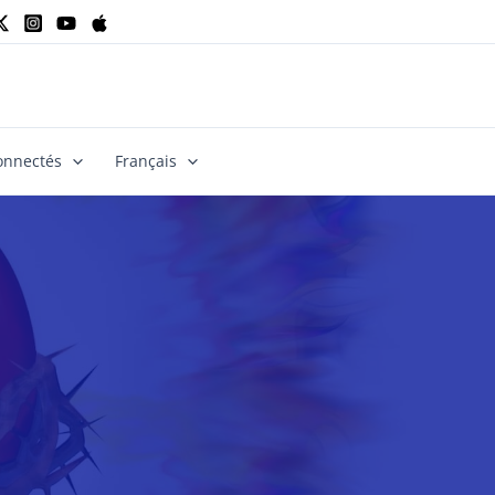
onnectés
Français