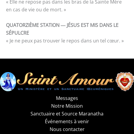
« Elle ne repose pas dans les bras de la Sainte Mère
en cas de vie ou de mort. »
QUATORZIÈME STATION ― JÉSUS EST MIS DANS LE
SÉPULCRE
« Je ne peux pas trouver le repos dans un tel cœur. »
Messages
Notre Mission
Sanctuaire et Source Maranatha
Événements à venir
Nous contacter