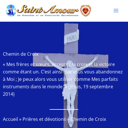
Aller
au
contenu
Chemin de Croix
« Mes frères et sœurs, acceptez la croix et la victoire
comme étant un. C’est ainsi que vous vous abandonnez
à Moi ; Je peux alors vous utiliser comme Mes parfaits
instruments dans le monde. » (Jésus, 19 septembre
2014)
Accueil
»
Prières et dévotions
»
Chemin de Croix