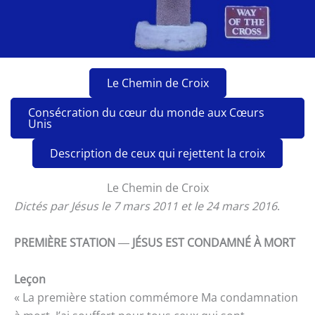
Le Chemin de Croix
Consécration du cœur du monde aux Cœurs
Unis
Description de ceux qui rejettent la croix
Le Chemin de Croix
Dictés par Jésus le 7 mars 2011 et le 24 mars 2016
.
PREMIÈRE STATION
―
JÉSUS EST CONDAMNÉ À MORT
Leçon
« La première station commémore Ma condamnation