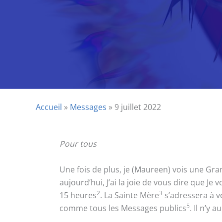
Accueil
»
Messages
»
9 juillet 2022
Pour tous
Une fois de plus, je (Maureen) vois une Gran
aujourd’hui, J’ai la joie de vous dire que Je
2
3
15 heures
. La Sainte Mère
s’adressera à v
5
comme tous les Messages publics
. Il n’y