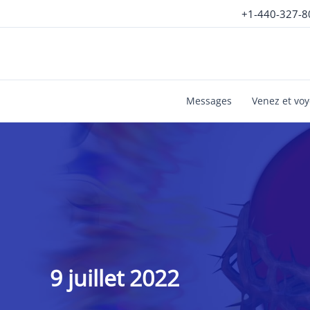
Aller
+1-440-327-8
au
contenu
Messages
Venez et vo
9 juillet 2022