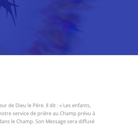
de Dieu le Père. Il dit : « Les enfants,
 notre service de prière au Champ prévu à
s dans le Champ. Son Message sera diffusé