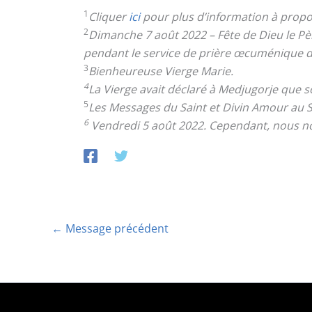
1
Cliquer
ici
pour plus d’information à propo
2
Dimanche 7 août 2022 – Fête de Dieu le Pè
pendant le service de prière œcuménique 
3
Bienheureuse Vierge Marie.
4
La Vierge avait déclaré à Medjugorje que so
5
Les Messages du Saint et Divin Amour au 
6
Vendredi 5 août 2022. Cependant, nous no
←
Message précédent