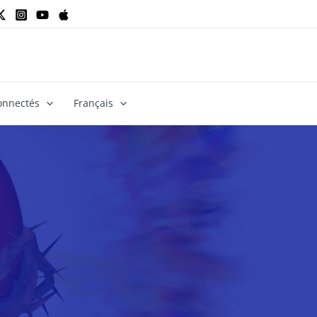
onnectés
Français