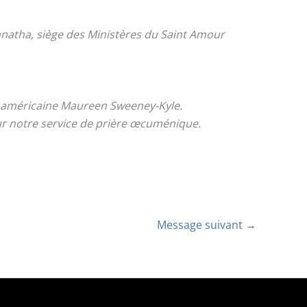
anatha, siège des Ministères du Saint Amour
e américaine Maureen Sweeney-Kyle.
r notre service de prière œcuménique.
Message suivant
→