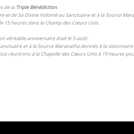
s de la
Triple Bénédiction
.
re et de Sa Divine Volonté au Sanctuaire et à la Source Mar
de 15 heures dans le Champ des Cœurs Unis.
n véritable anniversaire était le 5 août.
Sanctuaire et à la Source Maranatha donnés à la visionnair
us réunirons à la Chapelle des Cœurs Unis à 19 heures pou