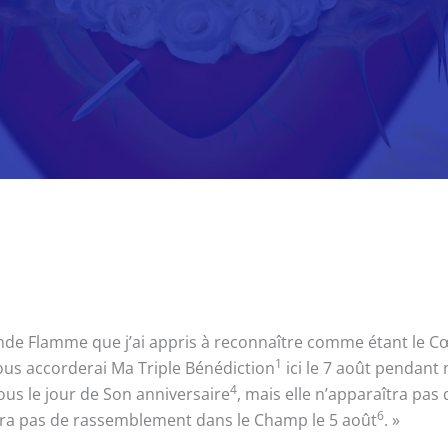
de Flamme que j’ai appris à reconnaître comme étant le Cœur 
1
 vous accorderai Ma Triple Bénédiction
ici le 7 août pendant
4
ous le jour de Son anniversaire
, mais elle n’apparaîtra pa
6
 aura pas de rassemblement dans le Champ le 5 août
. »