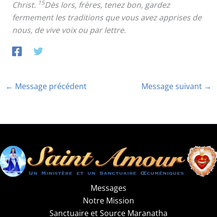
15
Christ.
Dès lors, frères, tenez bon, gardez
fermement les traditions que vous avez apprises de
nous, de vive voix ou par lettre.
←
Message précédent
Message suivant
→
Messages
Notre Mission
Sanctuaire et Source Maranatha