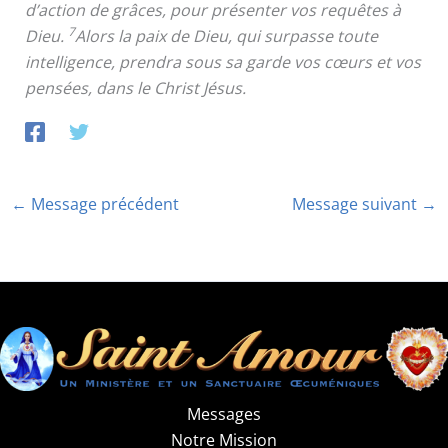
d’action de grâces, pour présenter vos requêtes à
7
Dieu.
Alors la paix de Dieu, qui surpasse toute
intelligence, prendra sous sa garde vos cœurs et vos
pensées, dans le Christ Jésus.
←
Message précédent
Message suivant
→
Messages
Notre Mission