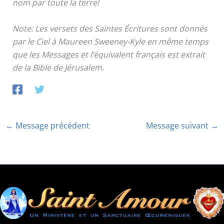
nom par toute la terre!
Note: Les versets des Saintes Écritures sont donnés
par le Ciel à Maureen Sweeney-Kyle en même temps
que les Messages et l’équivalent français est extrait
de la Bible de Jérusalem.
←
Message précédent
Message suivant
→