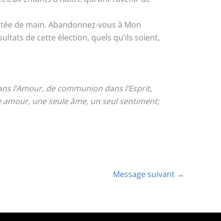
 portée de main. Abandonnez-vous à Mon
ltats de cette élection, quels qu’ils soient,
 dans l’Amour, de communion dans l’Esprit,
e amour, une seule âme, un seul sentiment;
Message suivant
→