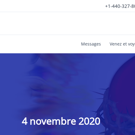
Aller
+1-440-327-8
au
contenu
Messages
Venez et vo
4 novembre 2020