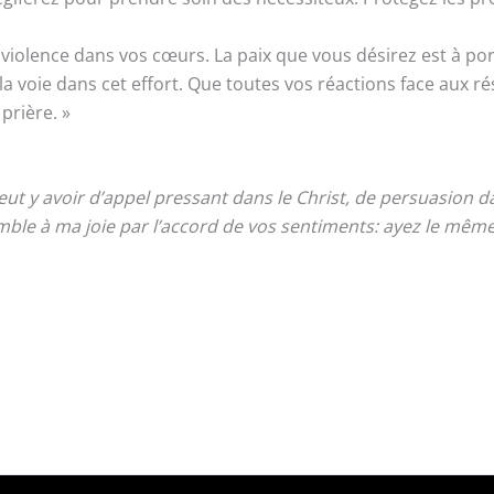
la violence dans vos cœurs. La paix que vous désirez est à
 voie dans cet effort. Que toutes vos réactions face aux résu
prière. »
 peut y avoir d’appel pressant dans le Christ, de persuasion
mble à ma joie par l’accord de vos sentiments: ayez le mêm