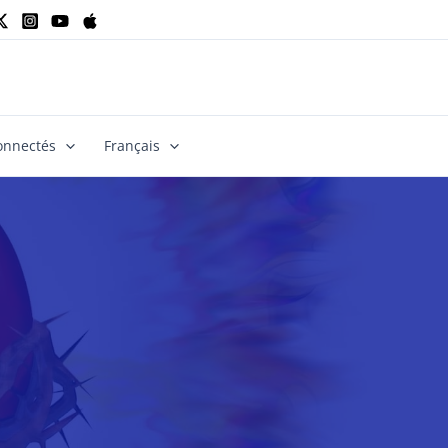
onnectés
Français