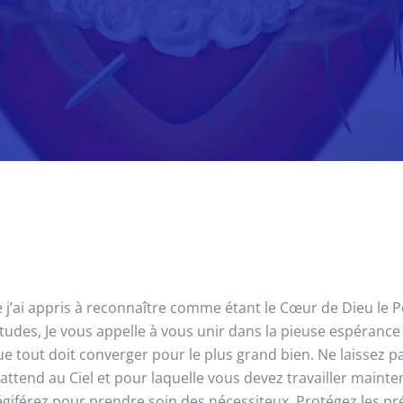
ai appris à reconnaître comme étant le Cœur de Dieu le Père.
rtitudes, Je vous appelle à vous unir dans la pieuse espérance
ue tout doit converger pour le plus grand bien. Ne laissez pa
ttend au Ciel et pour laquelle vous devez travailler mainte
égiférez pour prendre soin des nécessiteux. Protégez les pré