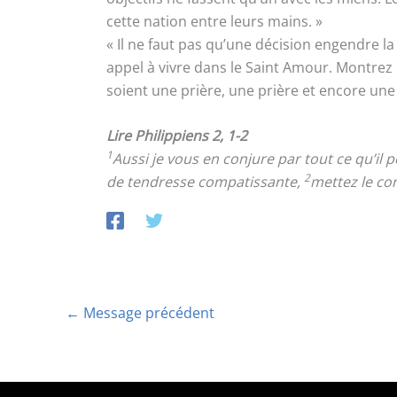
cette nation entre leurs mains. »
« Il ne faut pas qu’une décision engendre 
appel à vivre dans le Saint Amour. Montrez la
soient une prière, une prière et encore une 
Lire Philippiens 2, 1-2
1
Aussi je vous en conjure par tout ce qu’il
2
de tendresse compatissante,
mettez le co
←
Message précédent