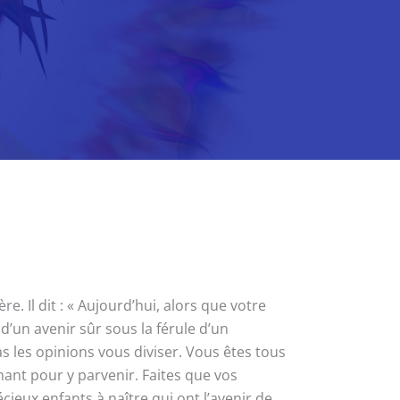
 Il dit : « Aujourd’hui, alors que votre
 d’un avenir sûr sous la férule d’un
s les opinions vous diviser. Vous êtes tous
nant pour y parvenir. Faites que vos
cieux enfants à naître qui ont l’avenir de