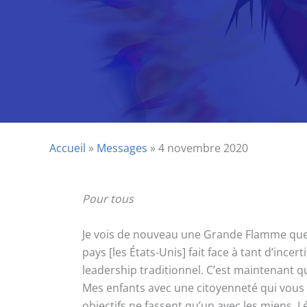
Accueil
»
Messages
»
4 novembre 2020
Pour tous
Je vois de nouveau une Grande Flamme que j’
pays [les États-Unis] fait face à tant d’ince
leadership traditionnel. C’est maintenant q
Mes enfants avec une citoyenneté qui vous a
objectifs ne fassent qu’un avec les miens. L