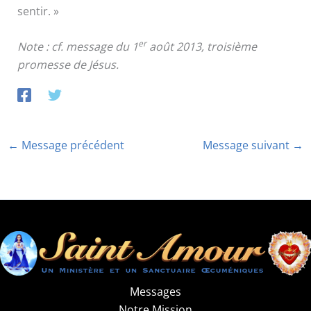
sentir. »
er
Note : cf. message du 1
août 2013, troisième
promesse de Jésus.
←
Message précédent
Message suivant
→
Messages
Notre Mission