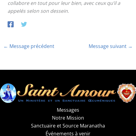
collabore en tout pour leur bien, avec ceux qu’il a
appelés selon son dessein.
←
Message précédent
Message suivant
→
Messages
Notre Mission
Sanctuaire et Source Maranatha
Événements à venir