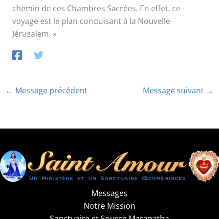
chemin de ces Chambres Sacrées. En effet, ce
voyage est le plan conduisant à la Nouvelle
Jérusalem. »
←
Message précédent
Message suivant
→
Messages
Notre Mission
Sanctuaire et Source Maranatha