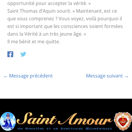
opportunité pour accepter la vérité. »
Saint Thomas d’Aquin sourit. « Maintenant, est ce
que vous comprenez ? Vous voyez, voilà pourquoi il
est si important que les consciences soient formées
dans la Vérité à un très jeune âge. »
Il me bénit et me quitte.
←
Message précédent
Message suivant
→