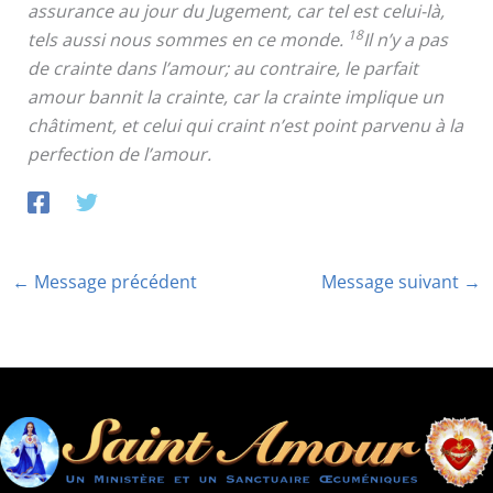
assurance au jour du Jugement, car tel est celui-là,
18
tels aussi nous sommes en ce monde.
Il n’y a pas
de crainte dans l’amour; au contraire, le parfait
amour bannit la crainte, car la crainte implique un
châtiment, et celui qui craint n’est point parvenu à la
perfection de l’amour.
←
Message précédent
Message suivant
→