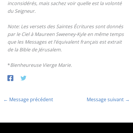
inconsidérés, mais sachez voir quelle est la volonté
du Seigneur.
Note: Les versets des Saintes Écritures sont donnés
par le Ciel à Maureen Sweeney-Kyle en même temps
que les Messages et l’équivalent français est extrait
de la Bible de Jérusalem.
*
Bienheureuse Vierge Marie.
←
Message précédent
Message suivant
→