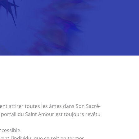
ment attirer toutes les âmes dans Son Sacré-
e portail du Saint Amour est toujours revêtu
cessible.
vent l’individu, que ce soit en termes