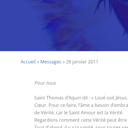
Accueil
»
Messages
»
28 janvier 2011
Pour tous
Saint Thomas d’Aquin dit : « Loué soit Jésu
Cœur. Pour ce faire, l’âme a besoin d’embra
de Vérité, car le Saint Amour est la Vérité.
Regardons comment cette Vérité peut être 
Tout d’abord, il y a la vanité, sous toutes s