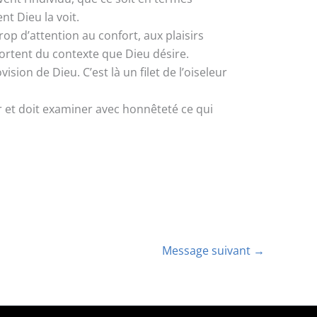
t Dieu la voit.
trop d’attention au confort, aux plaisirs
sortent du contexte que Dieu désire.
ion de Dieu. C’est là un filet de l’oiseleur
r et doit examiner avec honnêteté ce qui
Message suivant
→