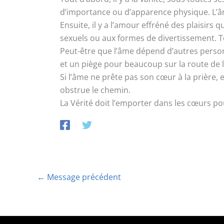
d’importance ou d’apparence physique. L’âm
Ensuite, il y a l’amour effréné des plaisirs q
sexuels ou aux formes de divertissement. To
Peut-être que l’âme dépend d’autres personne
et un piège pour beaucoup sur la route de l
Si l’âme ne prête pas son cœur à la prière
obstrue le chemin.
La Vérité doit l’emporter dans les cœurs p
←
Message précédent