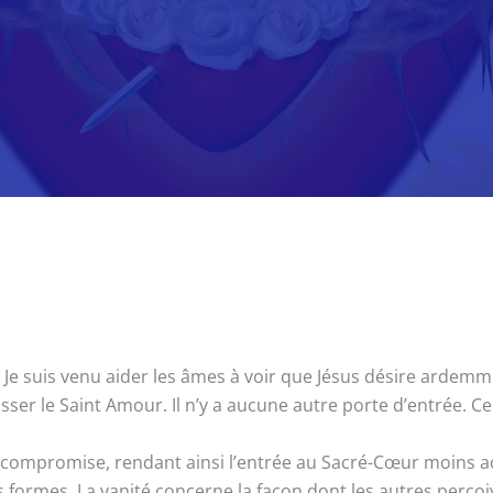
s. Je suis venu aider les âmes à voir que Jésus désire ardem
sser le Saint Amour. Il n’y a aucune autre porte d’entrée. C
compromise, rendant ainsi l’entrée au Sacré-Cœur moins ac
es formes. La vanité concerne la façon dont les autres perçoi