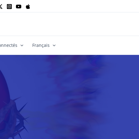
onnectés
Français