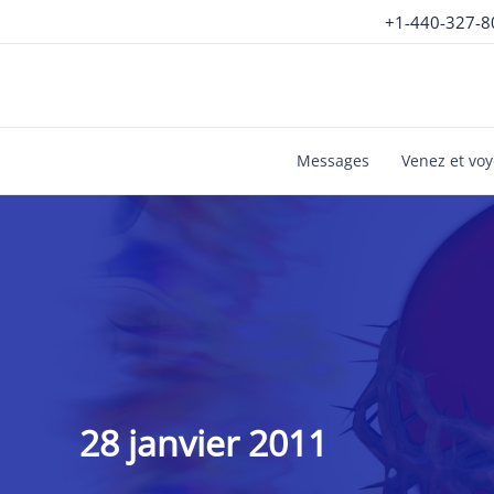
Aller
+1-440-327-8
au
contenu
Messages
Venez et vo
28 janvier 2011