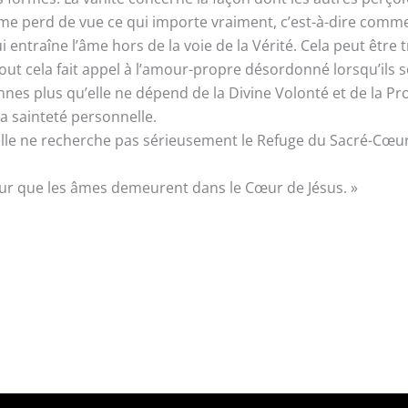
e perd de vue ce qui importe vraiment, c’est-à-dire commen
ui entraîne l’âme hors de la voie de la Vérité. Cela peut être 
ut cela fait appel à l’amour-propre désordonné lorsqu’ils 
s plus qu’elle ne dépend de la Divine Volonté et de la Provis
a sainteté personnelle.
, elle ne recherche pas sérieusement le Refuge du Sacré-Cœu
our que les âmes demeurent dans le Cœur de Jésus. »