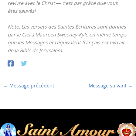
revivre avec le Christ ― c’est par grâce que vous
êtes sauvés!
Note: Les versets des Saintes Écritures sont donnés
par le Ciel à Maureen Sweeney-Kyle en même temps
que les Messages et l’équivalent français est extrait
de la Bible de Jérusalem.
←
Message précédent
Message suivant
→