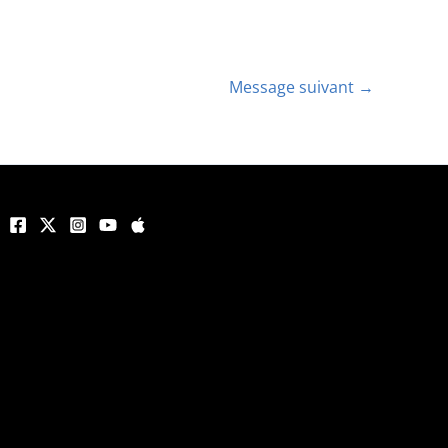
Message suivant
→