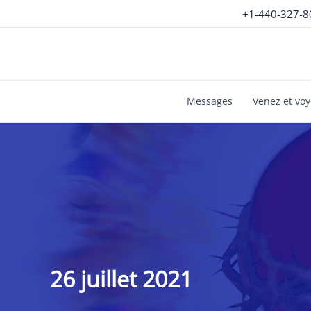
Aller
+1-440-327-8
au
contenu
Messages
Venez et vo
26 juillet 2021