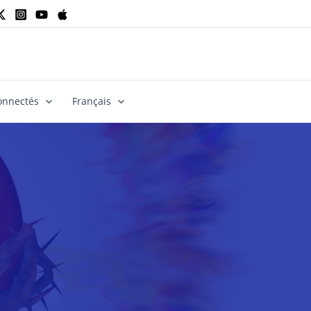
onnectés
Français