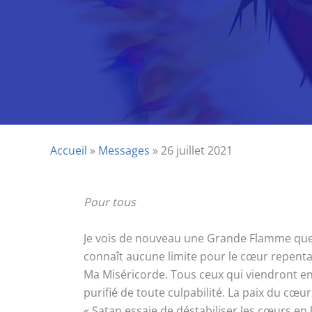
Accueil
»
Messages
»
26 juillet 2021
Pour tous
Je vois de nouveau une Grande Flamme que j’
connaît aucune limite pour le cœur repenta
Ma Miséricorde. Tous ceux qui viendront en 
purifié de toute culpabilité. La paix du cœu
« Satan essaie de déstabiliser les cœurs en