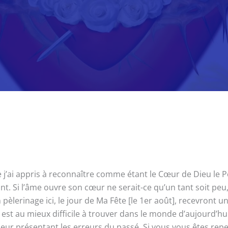
ai appris à reconnaître comme étant le Cœur de Dieu le Père
nt. Si l’âme ouvre son cœur ne serait-ce qu’un tant soit pe
pèlerinage ici, le jour de Ma Fête [le 1er août], recevront 
r est au mieux difficile à trouver dans le monde d’aujourd’hui
 leur présentant les erreurs du passé. Si vous vous êtes re