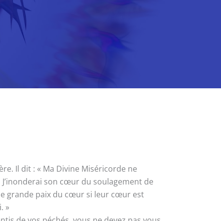
. Il dit : « Ma Divine Miséricorde ne
u, J’inonderai son cœur du soulagement de
une grande paix du cœur si leur cœur est
. »
pentis de vos péchés, vous ne devez pas vous