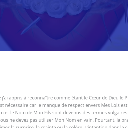
ai appris à reconnaître comme étant le Cœur de Dieu le Père. 
nécessaire car le manque de respect envers Mes Lois est c
m et le Nom de Mon Fils sont devenus des termes vulgaires 
 ne devez pas utiliser Mon Nom en vain. Pourtant, la pra
er la surprise, la crainte ou la colère. L’intention dans 