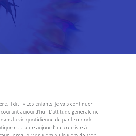
Il dit : « Les enfants, Je vais continuer
ourant aujourd’hui. L’attitude générale ne
dans la vie quotidienne de par le monde.
tique courante aujourd’hui consiste à
le cœur, lorsque Mon Nom ou le Nom de Mon