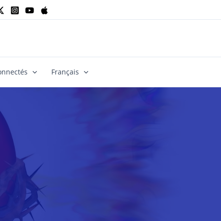
onnectés
Français