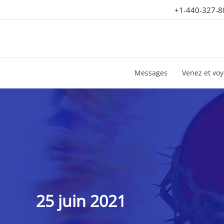
Aller
+1-440-327-8
au
contenu
Messages
Venez et vo
25 juin 2021