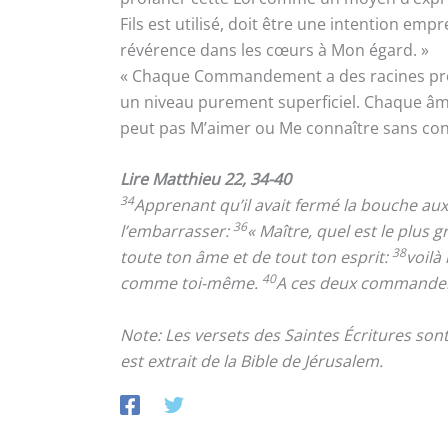
Fils est utilisé, doit être une intention em
révérence dans les cœurs à Mon égard. »
« Chaque Commandement a des racines pr
un niveau purement superficiel. Chaque âm
peut pas M’aimer ou Me connaître sans c
Lire Matthieu 22, 34-40
34
Apprenant qu’il avait fermé la bouche au
36
l’embarrasser:
« Maître, quel est le plu
38
toute ton âme et de tout ton esprit:
voilà
40
comme toi-même.
A ces deux commandemen
Note: Les versets des Saintes Écritures so
est extrait de la Bible de Jérusalem.