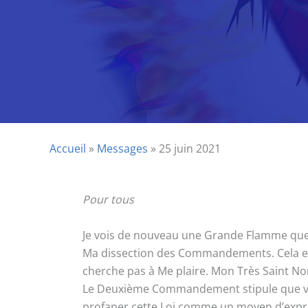
Accueil
»
Messages
»
25 juin 2021
Pour tous
Je vois de nouveau une Grande Flamme que j’
Ma dissection des Commandements. Cela est 
cherche pas à Me plaire. Mon Très Saint No
Le Deuxième Commandement stipule que vous
profaner cette Loi comme un moyen d’exprim