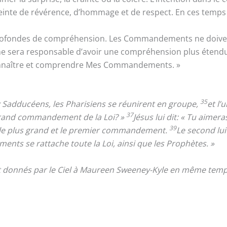
preinte de révérence, d’hommage et de respect. En ces temps 
ofondes de compréhension. Les Commandements ne doiven
e sera responsable d’avoir une compréhension plus étendue
onnaître et comprendre Mes Commandements. »
35
x Sadducéens, les Pharisiens se réunirent en groupe,
et l’
37
s grand commandement de la Loi? »
Jésus lui dit: « Tu aimer
39
 le plus grand et le premier commandement.
Le second lu
ts se rattache toute la Loi, ainsi que les Prophètes. »
nt donnés par le Ciel à Maureen Sweeney-Kyle en même temps