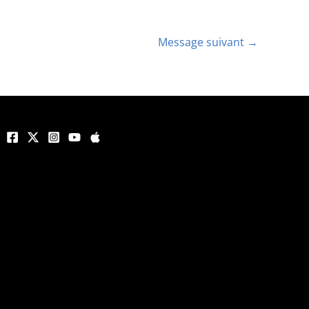
Message suivant
→