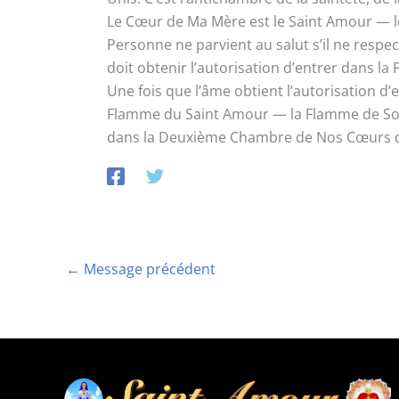
Le Cœur de Ma Mère est le Saint Amour —
Personne ne parvient au salut s’il ne resp
doit obtenir l’autorisation d’entrer dans
Une fois que l’âme obtient l’autorisation d
Flamme du Saint Amour — la Flamme de Son C
dans la Deuxième Chambre de Nos Cœurs qui 
←
Message précédent