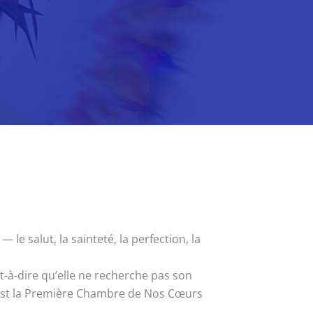
le salut, la sainteté, la perfection, la
-à-dire qu’elle ne recherche pas son
 est la Première Chambre de Nos Cœurs