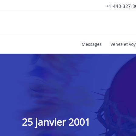
Aller
+1-440-327-8
au
contenu
Messages
Venez et vo
25 janvier 2001