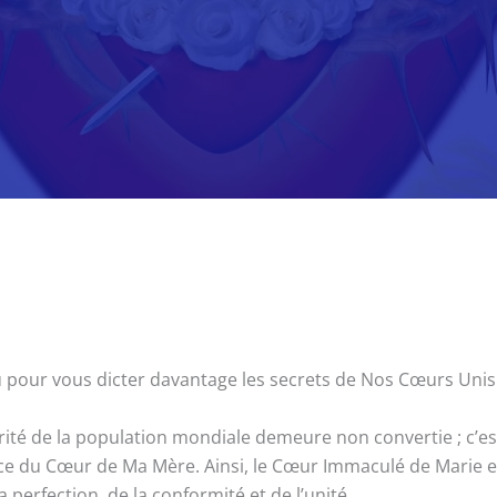
nu pour vous dicter davantage les secrets de Nos Cœurs Unis — 
ité de la population mondiale demeure non convertie ; c’est
grâce du Cœur de Ma Mère. Ainsi, le Cœur Immaculé de Marie
a perfection, de la conformité et de l’unité.