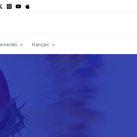
onnectés
Français