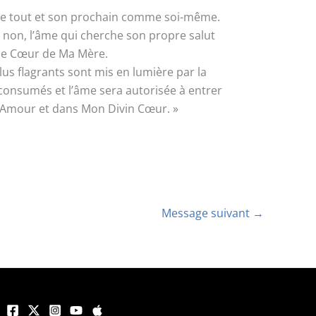
e tout et son prochain comme soi-même.
 non, l’âme qui cherche son propre salut
 le Cœur de Ma Mère.
us flagrants sont mis en lumière par la
consumés et l’âme sera autorisée à entrer
n Amour et dans Mon Divin Cœur. »
Message suivant
→