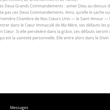
 les Deux Grands Commandements : aimer Dieu au-dessus d
ecte pas ces Deux Commandements. Ainsi, qu’elle le sache ou
 la Première Chambre de Nos Cœurs Unis — le Saint Amour —
’entrer dans le Cœur Immaculé de Ma Mère, ses défauts les pl
œur. Si elle persévère dans la grâce, ces défauts seront 
est la sainteté personnelle. Elle entre alors dans le Divi
Messages