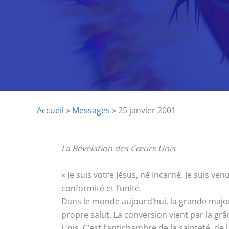
Accueil
»
Messages
»
25 janvier 2001
La Révélation des Cœurs Unis
« Je suis votre Jésus, né Incarné. Je suis ve
conformité et l’unité.
Dans le monde aujourd’hui, la grande major
propre salut. La conversion vient par la 
Unis. C’est l’antichambre de la sainteté, de l