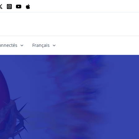
onnectés
Français