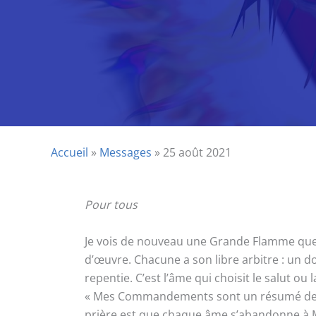
Accueil
»
Messages
»
25 août 2021
Pour tous
Je vois de nouveau une Grande Flamme que j
d’œuvre. Chacune a son libre arbitre : un d
repentie. C’est l’âme qui choisit le salut ou
« Mes Commandements sont un résumé de Ma 
prière est que chaque âme s’abandonne à Ma D