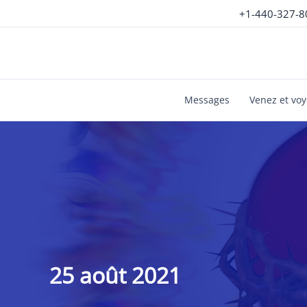
Aller
+1-440-327-8
au
contenu
Messages
Venez et vo
25 août 2021