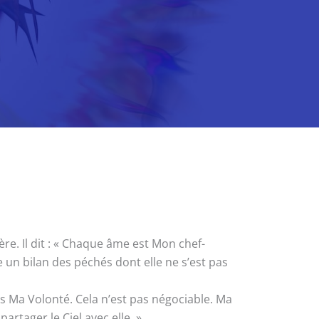
e. Il dit : « Chaque âme est Mon chef-
 un bilan des péchés dont elle ne s’est pas
 Ma Volonté. Cela n’est pas négociable. Ma
rtager le Ciel avec elle. »