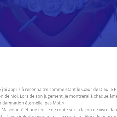
’ai appris à reconnaître comme étant le Cœur de Dieu le Pèr
on de Moi. Lors de son jugement, Je montrerai à chaque âme
 la damnation éternelle, pas Moi. »
volonté et une feuille de route sur la façon de vivre dans
ivine Volonté pendant sa vie sur terre. Alors, Je pourrai pa