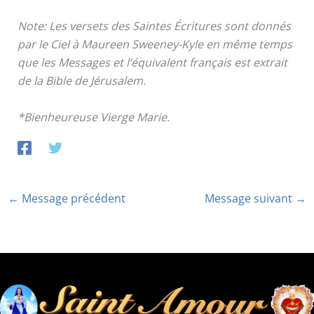
Note: Les versets des Saintes Écritures sont donnés
par le Ciel à Maureen Sweeney-Kyle en même temps
que les Messages et l’équivalent français est extrait
de la Bible de Jérusalem.
*Bienheureuse Vierge Marie.
←
Message précédent
Message suivant
→