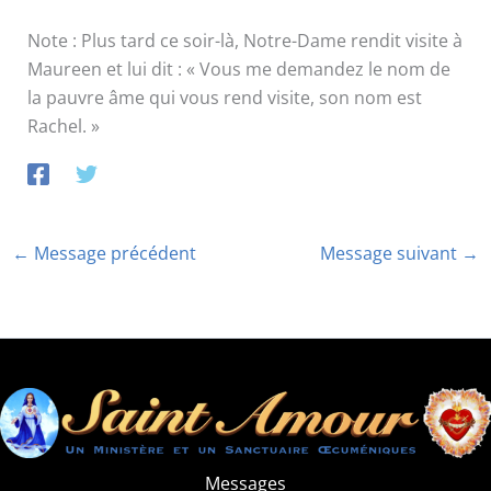
Note : Plus tard ce soir-là, Notre-Dame rendit visite à
Maureen et lui dit : « Vous me demandez le nom de
la pauvre âme qui vous rend visite, son nom est
Rachel. »
←
Message précédent
Message suivant
→
Messages