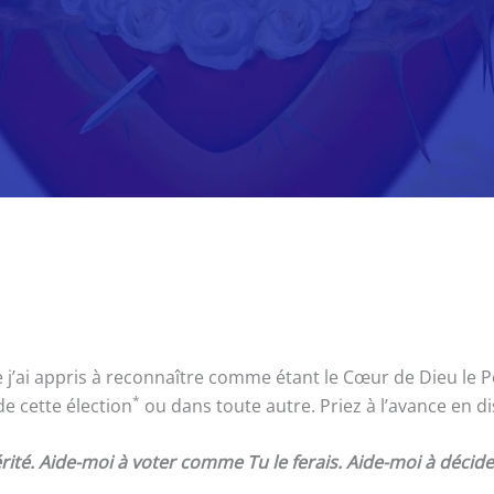
ai appris à reconnaître comme étant le Cœur de Dieu le Père
*
de cette élection
ou dans toute autre. Priez à l’avance en dis
ité. Aide-moi à voter comme Tu le ferais. Aide-moi à décider