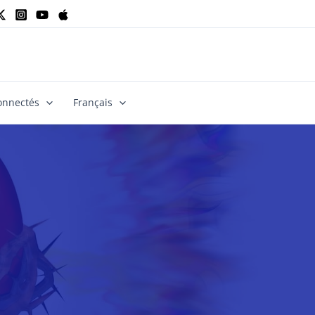
onnectés
Français