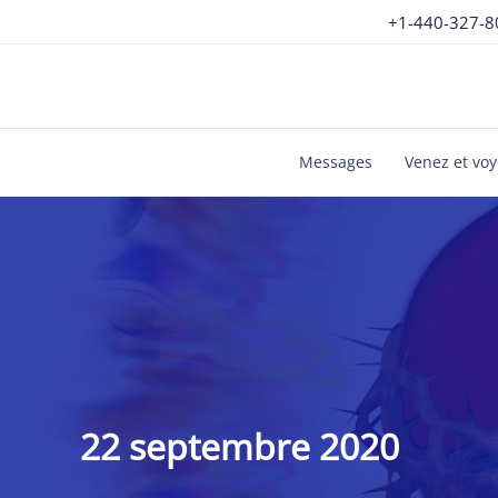
Aller
+1-440-327-8
au
contenu
Messages
Venez et vo
22 septembre 2020