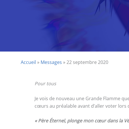
Accueil
»
Messages
»
22 septembre 2020
Pour tous
Je vois de nouveau une Grande Flamme que j’
cœurs au préalable avant d’aller voter lors 
« Père Éternel, plonge mon cœur dans la Vér