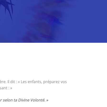
. Il dit : « Les enfants, préparez vos
ant : »
 selon ta Divine Volonté. »