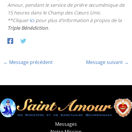
Amour, pendant le service de prière œcuménique de
15 heures dans le Champ des Cœurs Unis.
**Cliquer
ici
pour plus d’information à propos de la
Triple Bénédiction
.
←
Message précédent
Message suivant
→
Messages
Notre Mission