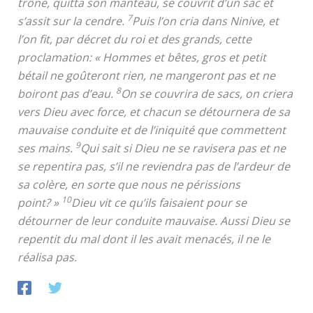
trône, quitta son manteau, se couvrit d’un sac et
7
s’assit sur la cendre.
Puis l’on cria dans Ninive, et
l’on fit, par décret du roi et des grands, cette
proclamation: « Hommes et bêtes, gros et petit
bétail ne goûteront rien, ne mangeront pas et ne
8
boiront pas d’eau.
On se couvrira de sacs, on criera
vers Dieu avec force, et chacun se détournera de sa
mauvaise conduite et de l’iniquité que commettent
9
ses mains.
Qui sait si Dieu ne se ravisera pas et ne
se repentira pas, s’il ne reviendra pas de l’ardeur de
sa colère, en sorte que nous ne périssions
10
point? »
Dieu vit ce qu’ils faisaient pour se
détourner de leur conduite mauvaise. Aussi Dieu se
repentit du mal dont il les avait menacés, il ne le
réalisa pas.