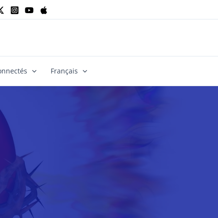
onnectés
Français