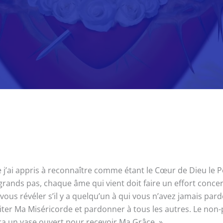
ai appris à reconnaître comme étant le Cœur de Dieu le Père.
ands pas, chaque âme qui vient doit faire un effort concer
ous révéler s’il y a quelqu’un à qui vous n’avez jamais pard
er Ma Miséricorde et pardonner à tous les autres. Le non-p
ra un vase ouvert pour recevoir Ma Grâce. »