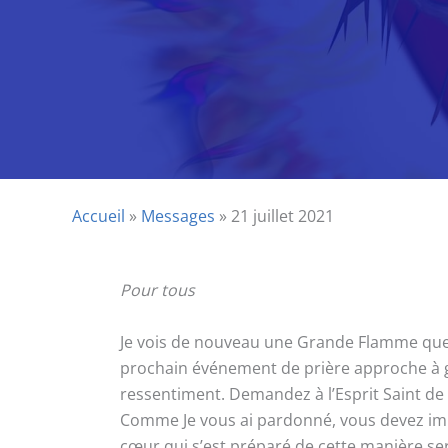
Accueil
»
Messages
»
21 juillet 2021
Pour tous
Je vois de nouveau une Grande Flamme que j’
prochain événement de prière approche à gr
ressentiment. Demandez à l’Esprit Saint de v
Comme Je vous ai pardonné, vous devez imit
cœur qui s’est préparé de cette manière se