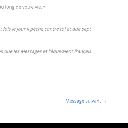
u long de votre vie. »
pt fois le jour il pèche contre toi et que sept
 que les Messages et l’équivalent français
Message suivant
→