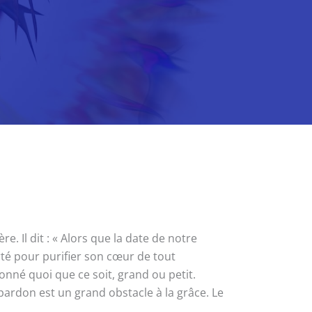
 Il dit : « Alors que la date de notre
té pour purifier son cœur de tout
onné quoi que ce soit, grand ou petit.
ardon est un grand obstacle à la grâce. Le