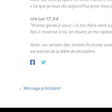
« Ce que Je vous dis aujourd’hui pour vous 
Lire Luc 17, 3-4
3
Prenez garde à vous! « Si ton frère vient à 
fois il revienne à toi, en disant: Je me repens
Note: Les versets des Saintes Écritures so
est extrait de la Bible de Jérusalem.
←
Message précédent