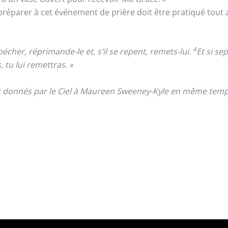
préparer à cet événement de prière doit être pratiqué tout a
4
pécher, réprimande-le et, s’il se repent, remets-lui.
Et si se
, tu lui remettras. »
nt donnés par le Ciel à Maureen Sweeney-Kyle en même temps