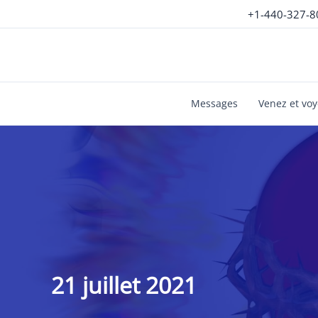
Aller
+1-440-327-8
au
contenu
Messages
Venez et vo
21 juillet 2021