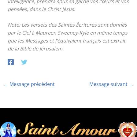
intelligence, prendra sous sa garde vos cœurs et vos
pensées, dans le Christ Jésus.
Note: Les versets des Saintes Écritures sont donnés
par le Ciel à Maureen Sweeney-Kyle en même temps
que les Messages et l’équivalent français est extrait
de la Bible de Jérusalem.
←
Message précédent
Message suivant
→