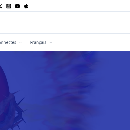
onnectés
Français