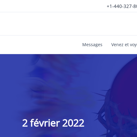
Aller
+1-440-327-8
au
contenu
Messages
Venez et vo
2 février 2022