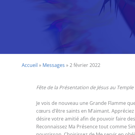
Accueil
»
Messages
»
2 février 2022
Fête de la Présentation de Jésus au Templ
Je vois de nouveau une Grande Flamme que j’
cœurs d’être saints en M’aimant. Appréciez tou
désire votre amitié afin de pouvoir faire de
Reconnaissez Ma Présence tout comme Siméo
nourrisson. Choisissez de Me servir en o