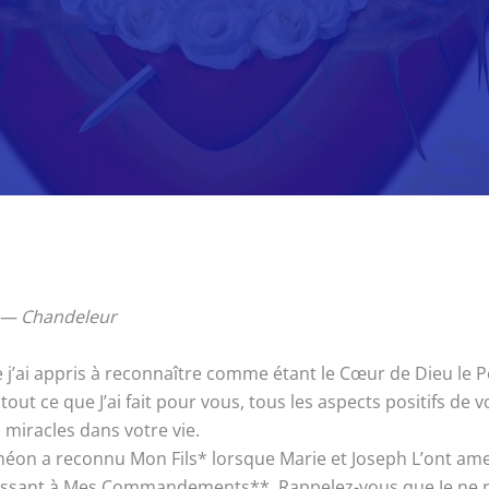
e — Chandeleur
ai appris à reconnaître comme étant le Cœur de Dieu le Père
t ce que J’ai fait pour vous, tous les aspects positifs de votr
s miracles dans votre vie.
n a reconnu Mon Fils* lorsque Marie et Joseph L’ont amené
béissant à Mes Commandements**. Rappelez-vous que Je ne 