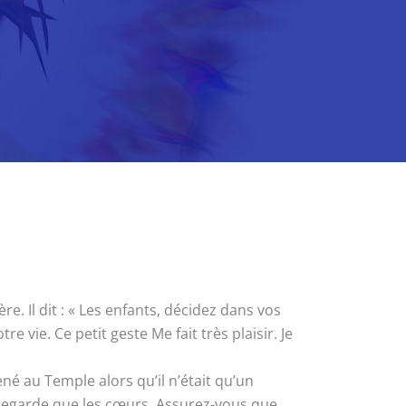
. Il dit : « Les enfants, décidez dans vos
e vie. Ce petit geste Me fait très plaisir. Je
 au Temple alors qu’il n’était qu’un
regarde que les cœurs. Assurez-vous que