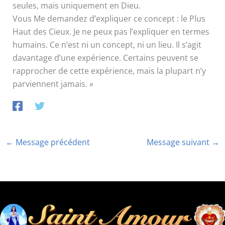
seules, mais uniquement en Dieu.
Vous Me demandez d’expliquer ce concept : le Plus
Haut des Cieux. Je ne peux pas l’expliquer en termes
humains. Ce n’est ni un concept, ni un lieu. Il s’agit
davantage d’une expérience. Certains peuvent se
rapprocher de cette expérience, mais la plupart n’y
parviennent jamais. »
←
Message précédent
Message suivant
→