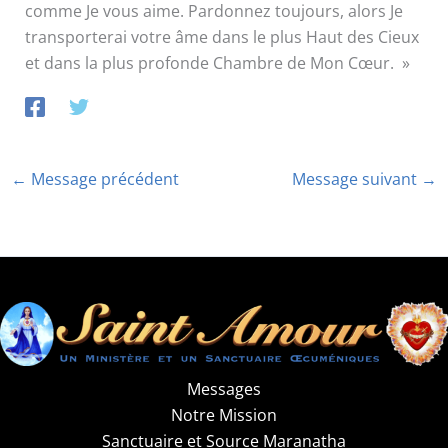
comme Je vous aime. Pardonnez toujours, alors Je
transporterai votre âme dans le plus Haut des Cieux
et dans la plus profonde Chambre de Mon Cœur. »
←
Message précédent
Message suivant
→
Messages
Notre Mission
Sanctuaire et Source Maranatha