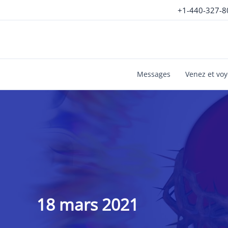
Aller
+1-440-327-8
au
contenu
Messages
Venez et vo
18 mars 2021