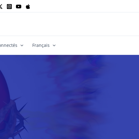
onnectés
Français