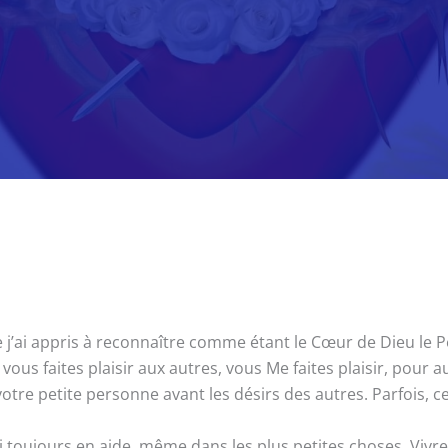
ai appris à reconnaître comme étant le Cœur de Dieu le Père
vous faites plaisir aux autres, vous Me faites plaisir, pour a
e petite personne avant les désirs des autres. Parfois, ce
ai toujours en aide, même dans les plus petites choses. Vivr