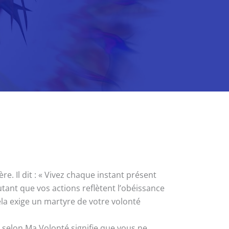
. Il dit : « Vivez chaque instant présent
utant que vos actions reflètent l’obéissance
la exige un martyre de votre volonté
e selon Ma Volonté signifie que vous ne