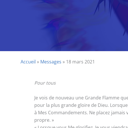
Accueil
»
Messages
»
18 mars 2021
Pour tous
Je vois de nouveau une Grande Flamme que j’
pour la plus grande gloire de Dieu. Lorsque 
à Mes Commandements. Ne placez jamais votr
propre. »
« Lorsque vous Me glorifiez, Je vous viendr