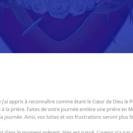
’ai appris à reconnaître comme étant le Cœur de Dieu le Pèr
 la prière. Faites de votre journée entière une prière en Me 
a journée. Ainsi, vos luttes et vos frustrations seront plus 
st dans le moment présent. Hier est passé. L’avenir n’a pa