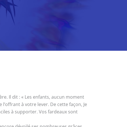
e. Il dit : « Les enfants, aucun moment
l’offrant à votre lever. De cette façon, Je
faciles à supporter. Vos fardeaux sont
s encore dévoilé ses nombreuses grâces.