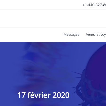
Aller
+1-440-327-8
au
contenu
Messages
Venez et vo
17 février 2020