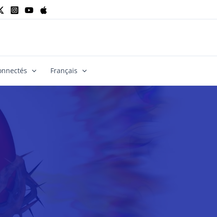
onnectés
Français