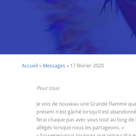
Accueil
»
Messages
»
17 février 2020
Pour tous
Je vois de nouveau une Grande Flamme que j
présent n’est gâché lorsqu’il est abandonné à
ferai chaque pas avec vous tout au long de l
allégés lorsque nous les partageons. »
« Souvenez-vous toujours que votre salut e