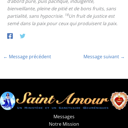
d’abord pure, puis pacifique, indulgente,
bienveillante, pleine de pitié et de bons fruits, sans
18
partialité, sans hypocrisie.
Un fruit de justice est
semé dans la paix pour ceux qui produisent la paix.
←
Message précédent
Message suivant
→
Messages
Notre Mission