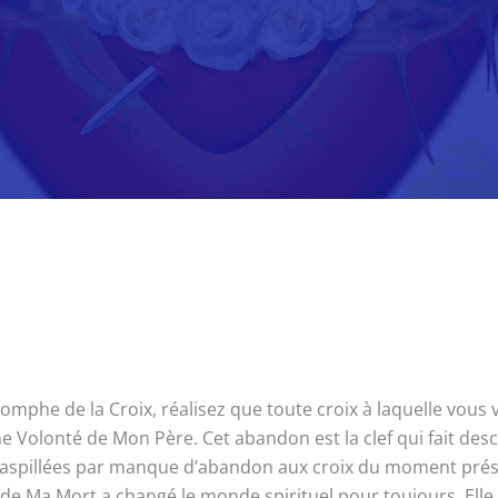
iomphe de la Croix, réalisez que toute croix à laquelle vous
ine Volonté de Mon Père. Cet abandon est la clef qui fait des
 gaspillées par manque d’abandon aux croix du moment prés
e Ma Mort a changé le monde spirituel pour toujours. Elle a