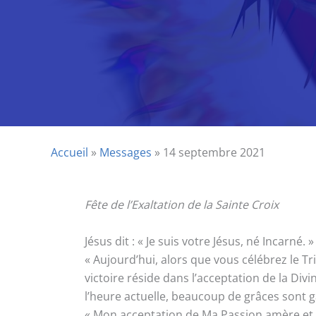
Accueil
»
Messages
»
14 septembre 2021
Fête de l’Exaltation de la Sainte Croix
Jésus dit : « Je suis votre Jésus, né Incarné. »
« Aujourd’hui, alors que vous célébrez le Tr
victoire réside dans l’acceptation de la Div
l’heure actuelle, beaucoup de grâces sont
« Mon acceptation de Ma Passion amère et d