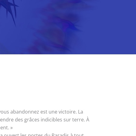
 vous abandonnez est une victoire. La
cendre des grâces indicibles sur terre. À
ent. »
 ouvert les portes du Paradis à tout