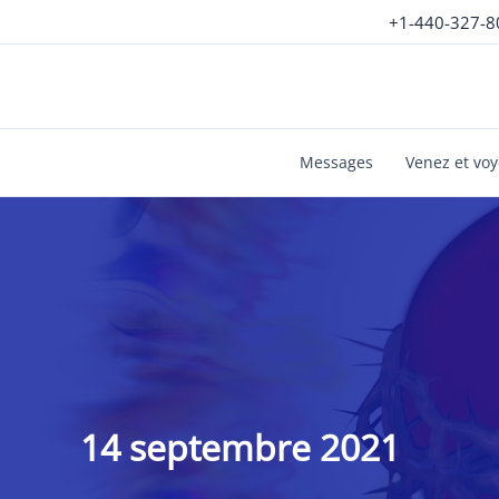
Aller
+1-440-327-8
au
contenu
Messages
Venez et vo
14 septembre 2021