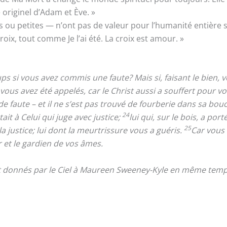
 originel d’Adam et Ève. »
 ou petites — n’ont pas de valeur pour l’humanité entière 
ix, tout comme Je l’ai été. La croix est amour. »
oups si vous avez commis une faute? Mais si, faisant le bien, 
e vous avez été appelés, car le Christ aussi a souffert pour 
de faute – et il ne s’est pas trouvé de fourberie dans sa bou
24
it à Celui qui juge avec justice;
lui qui, sur le bois, a po
25
a justice; lui dont la meurtrissure vous a guéris.
Car vous 
 et le gardien de vos âmes.
nt donnés par le Ciel à Maureen Sweeney-Kyle en même temps