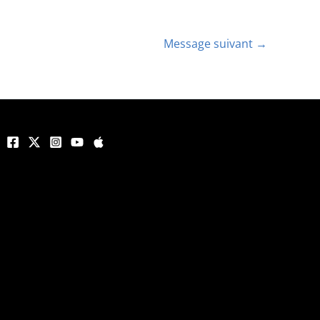
Message suivant
→