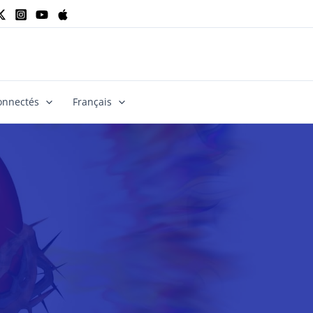
onnectés
Français