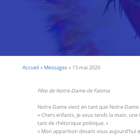
Accueil
»
Messages
»
13 mai 2020
Fête de Notre-Dame de Fatima
Notre-Dame vient en tant que Notre-Dame de 
« Chers enfants, Je vous tends la main, une 
tant de rhétorique politique. »
« Mon apparition devant vous aujourd’hui e