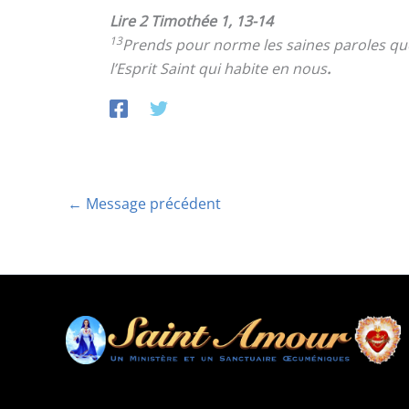
Lire 2 Timothée 1, 13-14
13
Prends pour norme les saines paroles que 
l’Esprit Saint qui habite en nous
.
←
Message précédent