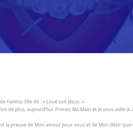
Fatima. Elle dit : « Loué soit Jésus. »
fois de plus, aujourd’hui. Prenez Ma Main et Je vous aiderai 
st la preuve de Mon amour pour vous et de Mon désir que vo