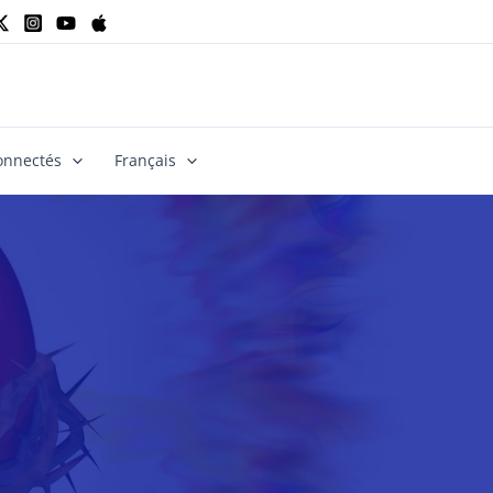
onnectés
Français