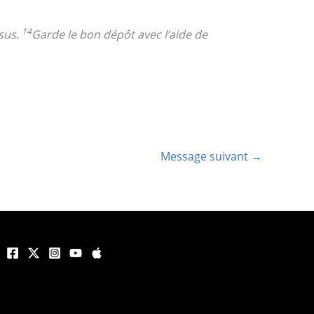
14
ésus.
Garde le bon dépôt avec l’aide de
Message suivant
→