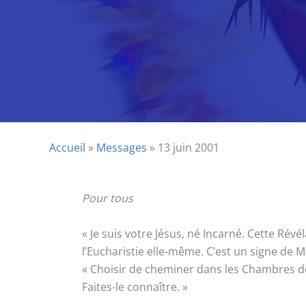
Accueil
»
Messages
»
13 juin 2001
Pour tous
« Je suis votre Jésus, né Incarné. Cette R
l’Eucharistie elle-même. C’est un signe de 
« Choisir de cheminer dans les Chambres de 
Faites-le connaître. »