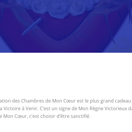
évélation des Chambres de Mon Cœur est le plus grand cadea
Ma Victoire à Venir. C’est un signe de Mon Règne Victorieux 
Mon Cœur, c’est choisir d’être sanctifié.