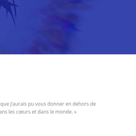
u que J’aurais pu vous donner en dehors de
dans les cœurs et dans le monde. »