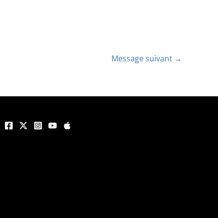
Message suivant
→