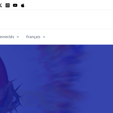
onnectés
Français