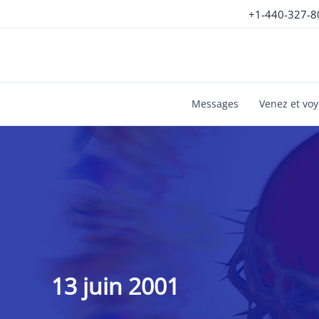
Aller
+1-440-327-8
au
contenu
Messages
Venez et vo
13 juin 2001