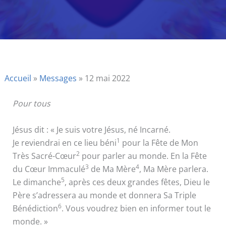
Accueil
»
Messages
»
12 mai 2022
Pour tous
Jésus dit : « Je suis votre Jésus, né Incarné.
1
Je reviendrai en ce lieu béni
pour la Fête de Mon
2
Très Sacré-Cœur
pour parler au monde. En la Fête
3
4
du Cœur Immaculé
de Ma Mère
, Ma Mère parlera.
5
Le dimanche
, après ces deux grandes fêtes, Dieu le
Père s’adressera au monde et donnera Sa Triple
6
Bénédiction
. Vous voudrez bien en informer tout le
monde. »