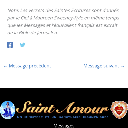
Note: Les versets des Saintes Écritures sont donnés
par le Ciel à Maureen Sweeney-Kyle en même temps
que les Messages et l’équivalent français est extrait
de la Bible de Jérusalem.
←
Message précédent
Message suivant
→
Messages