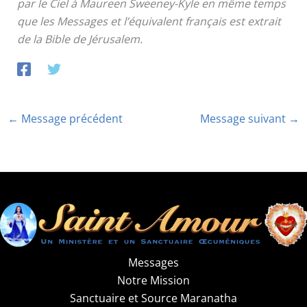
par le Ciel à Maureen Sweeney-Kyle en même temps
que les Messages et l’équivalent français est extrait
de la Bible de Jérusalem.
←
Message précédent
Message suivant
→
Messages
Notre Mission
Sanctuaire et Source Maranatha