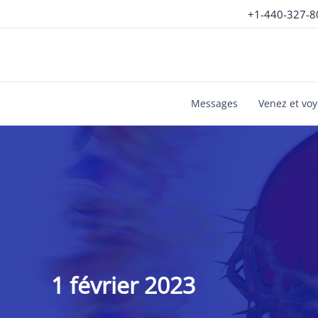
Aller
+1-440-327-8
au
contenu
Messages
Venez et vo
1 février 2023