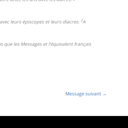
2
 avec leurs épiscopes et leurs diacres.
A
 que les Messages et l’équivalent français
Message suivant
→