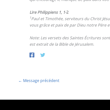
Lire Philippiens 1, 1-
2
1
Paul et Timothée, serviteurs du Christ Jésus
vous grâce et paix de par Dieu notre Père et
Note: Les versets des Saintes Écritures so
est extrait de la Bible de Jérusalem.
←
Message précédent