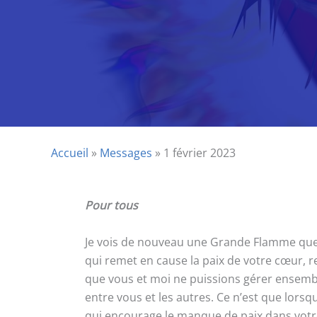
Accueil
»
Messages
»
1 février 2023
Pour tous
Je vois de nouveau une Grande Flamme que 
qui remet en cause la paix de votre cœur, rej
que vous et moi ne puissions gérer ensemble.
entre vous et les autres. Ce n’est que lors
qui encourage le manque de paix dans votre 