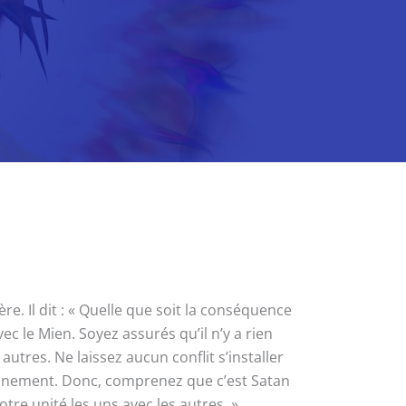
. Il dit : « Quelle que soit la conséquence
ec le Mien. Soyez assurés qu’il n’y a rien
utres. Ne laissez aucun conflit s’installer
pleinement. Donc, comprenez que c’est Satan
re unité les uns avec les autres. »