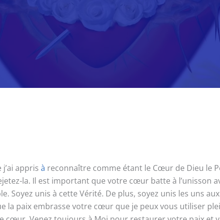
j’ai appris
à
reconnaître comme étant le Cœur de Dieu le Père
etez-la. Il est important que votre cœur batte à l’unisson av
 Soyez unis à cette Vérité. De plus, soyez unis les uns aux a
que la paix embrasse votre cœur que je peux vous utiliser 
cœur. Venez toujours à Moi pour restaurer votre paix et vot