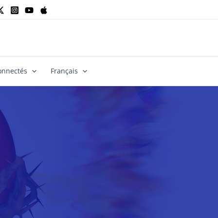
onnectés
Français