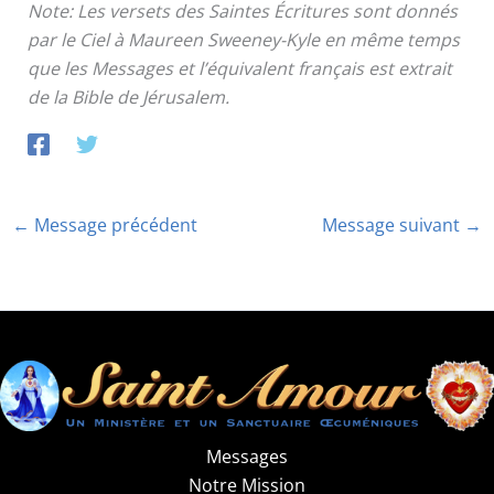
Note: Les versets des Saintes Écritures sont donnés
par le Ciel à Maureen Sweeney-Kyle en même temps
que les Messages et l’équivalent français est extrait
de la Bible de Jérusalem.
←
Message précédent
Message suivant
→
Messages
Notre Mission