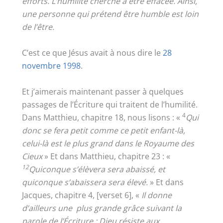
efforts. L’humilité cherche à être effacée. Ainsi,
une personne qui prétend être humble est loin
de l’être.
C’est ce que Jésus avait à nous dire le
28
novembre 1998
.
Et j’aimerais maintenant passer à quelques
passages de l’Écriture qui traitent de l’humilité.
4
Dans Matthieu, chapitre 18, nous lisons : «
Qui
donc se fera petit comme ce petit enfant-là,
celui-là est le plus grand dans le Royaume des
Cieux
» Et dans Matthieu, chapitre 23 : «
12
Quiconque s’élèvera sera abaissé, et
quiconque s’abaissera sera élevé.
» Et dans
Jacques, chapitre 4, [verset 6], «
Il donne
d’ailleurs une plus grande grâce suivant la
parole de l’Écriture : Dieu résiste aux