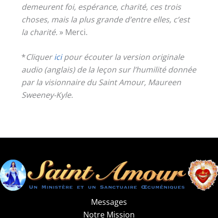
demeurent foi, espérance, charité, ces trois
choses, mais la plus grande d’entre elles, c’est
la charité.
» Merci.
*
Cliquer
ici
pour écouter la version originale
audio (anglais) de la leçon sur l’humilité donnée
par la visionnaire du Saint Amour, Maureen
Sweeney-Kyle.
Messages
Notre Mission