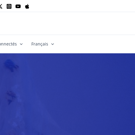
onnectés
Français