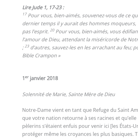
Lire Jude 1, 17-23 :
17
Pour vous, bien-aimés, souvenez-vous de ce qui
dernier temps il y aurait des hommes moqueurs, v
20
pas l’esprit.
Pour vous, bien-aimés, vous édifiant
l’amour de Dieu, attendant la miséricorde de Notre
23
;
d’autres, sauvez-les en les arrachant au feu; po
Bible Crampon »
er
1
janvier 2018
Solennité de Marie, Sainte Mère de Dieu
Notre-Dame vient en tant que Refuge du Saint Amour.
que votre nation retourne à ses racines et qu’elle
pèlerins s’étaient enfuis pour venir ici [les États
protéger même les croyances les plus basiques. Tou