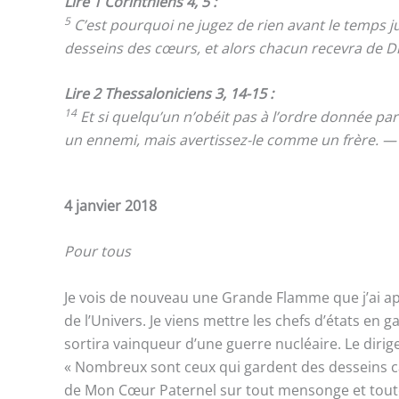
Lire 1 Corinthiens 4, 5 :
5
C’est pourquoi ne jugez de rien avant le temps ju
desseins des cœurs, et alors chacun recevra de Di
Lire 2 Thessaloniciens 3, 14-15 :
14
Et si quelqu’un n’obéit pas à l’ordre donnée par 
un ennemi, mais avertissez-le comme un frère. —
4 janvier 2018
Pour tous
Je vois de nouveau une Grande Flamme que j’ai appr
de l’Univers. Je viens mettre les chefs d’états en
sortira vainqueur d’une guerre nucléaire. Le dirig
« Nombreux sont ceux qui gardent des desseins cac
de Mon Cœur Paternel sur tout mensonge et toute e