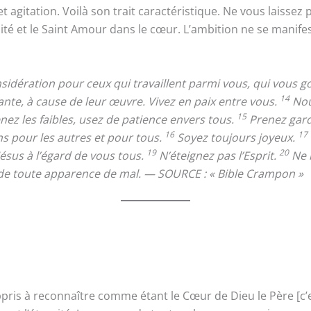
et agitation. Voilà son trait caractéristique. Ne vous laisse
lité et le Saint Amour dans le cœur. L’ambition ne se manifes
onsidération pour ceux qui travaillent parmi vous, qui vous
14
nte, à cause de leur œuvre. Vivez en paix entre vous.
Nou
15
enez les faibles, usez de patience envers tous.
Prenez garde
16
17
ns pour les autres et pour tous.
Soyez toujours joyeux.
19
20
 Jésus à l’égard de vous tous.
N’éteignez pas l’Esprit.
Ne m
e toute apparence de mal. — SOURCE : « Bible Crampon »
is à reconnaître comme étant le Cœur de Dieu le Père [c’est M