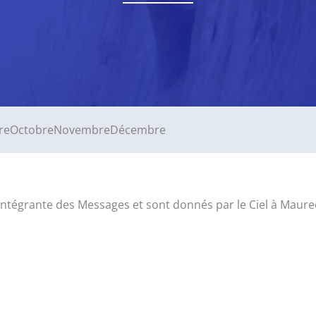
re
Octobre
Novembre
Décembre
tie intégrante des Messages et sont donnés par le Ciel à M