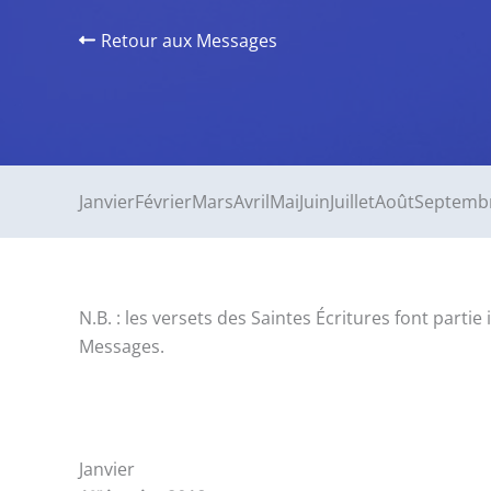
Retour aux Messages
Janvier
Février
Mars
Avril
Mai
Juin
Juillet
Août
Septemb
N.B. : les versets des Saintes Écritures font par
Messages.
Janvier