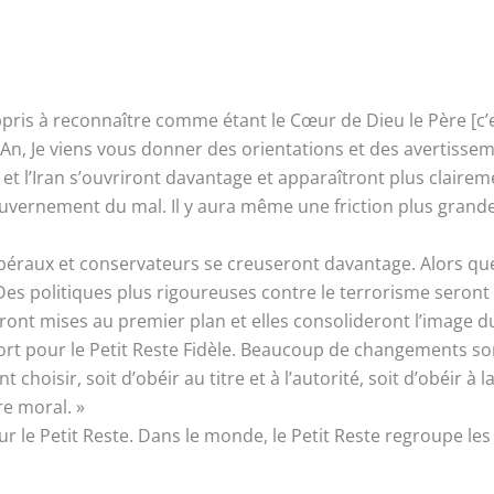
is à reconnaître comme étant le Cœur de Dieu le Père [c’est M
l’An, Je viens vous donner des orientations et des avertissem
 et l’Iran s’ouvriront davantage et apparaîtront plus claire
ernement du mal. Il y aura même une friction plus grande en
libéraux et conservateurs se creuseront davantage. Alors que
es politiques plus rigoureuses contre le terrorisme seront 
ront mises au premier plan et elles consolideront l’image 
nfort pour le Petit Reste Fidèle. Beaucoup de changements
t choisir, soit d’obéir au titre et à l’autorité, soit d’obéir à 
re moral. »
 le Petit Reste. Dans le monde, le Petit Reste regroupe le