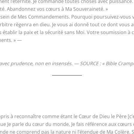
lement l’éternité. Je commande toutes choses avec puissance
sté. Abandonnez vos cœurs à Ma Souveraineté. »
 au sein de Mes Commandements. Pourquoi poursuivez-vous vo
itre règenra en dieu. Je vous ai donné tout ce dont vous ave
ablir la paix et la sécurité sans Moi. Votre soumission à c
ents. » —
 avec prudence, non en insensés. — SOURCE : « Bible Cramp
is à reconnaître comme étant le Cœur de Dieu le Père [c’est M
que Je parle du cœur du monde, Je fais référence aux cœurs 
nde ne comprend pas la nature ni l’étendue de Ma Colère. Si c