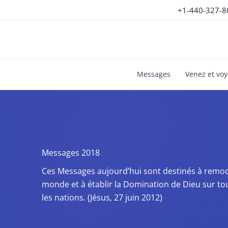
Aller
+1-440-327-8
au
contenu
Messages
Venez et vo
Messages 2018
Ces Messages aujourd’hui sont destinés à remod
monde et à établir la Domination de Dieu sur to
les nations. (Jésus, 27 juin 2012)